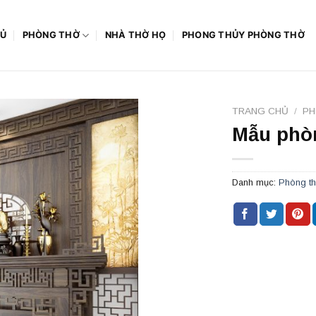
HỦ
PHÒNG THỜ
NHÀ THỜ HỌ
PHONG THỦY PHÒNG THỜ
TRANG CHỦ
/
PH
Mẫu phò
Danh mục:
Phòng th