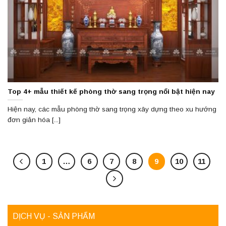
Top 4+ mẫu thiết kế phòng thờ sang trọng nổi bật hiện nay
Hiện nay, các mẫu phòng thờ sang trọng xây dựng theo xu hướng
đơn giản hóa [...]
1
…
6
7
8
9
10
11
DỊCH VỤ - SẢN PHẨM